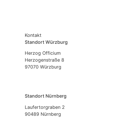
Kontakt
Standort Würzburg
Herzog Officium
Herzogenstraße 8
97070 Würzburg
+49 176 22698335
info@albers-advisory.com
Standort Nürnberg
Laufertorgraben 2
90489 Nürnberg
+49 176 22698335