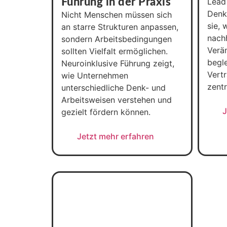
Führung in der Praxis
Lead
Denkf
Nicht Menschen müssen sich
sie, 
an starre Strukturen anpassen,
nach
sondern Arbeitsbedingungen
Verä
sollten Vielfalt ermöglichen.
begl
Neuroinklusive Führung zeigt,
Vert
wie Unternehmen
zentr
unterschiedliche Denk- und
Arbeitsweisen verstehen und
J
gezielt fördern können.
Jetzt mehr erfahren