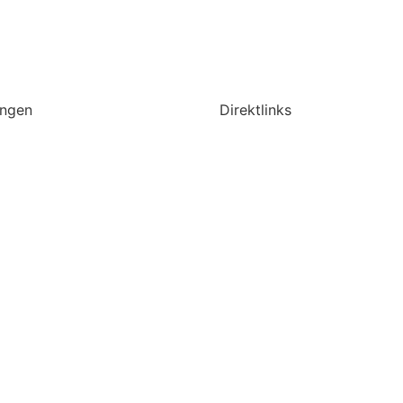
ungen
Direktlinks
tvermittlung
Über Uns
nsulting
Talent-Pool
acement-Beratung
Stellenmarkt
msprojekte für HR
Kontakt
ssionals
FAQ
msprojekte für
nunternehmen