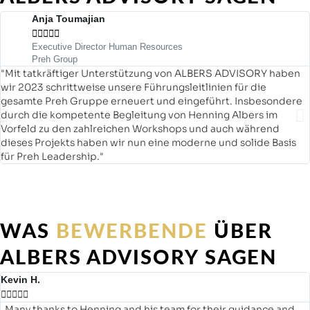
Anja Toumajian





Executive Director Human Resources
Preh Group
"Mit tatkräftiger Unterstützung von ALBERS ADVISORY haben
wir 2023 schrittweise unsere Führungsleitlinien für die
gesamte Preh Gruppe erneuert und eingeführt. Insbesondere
durch die kompetente Begleitung von Henning Albers im
Vorfeld zu den zahlreichen Workshops und auch während
dieses Projekts haben wir nun eine moderne und solide Basis
für Preh Leadership."
WAS
BEWERBENDE
ÜBER
ALBERS ADVISORY SAGEN
Kevin H.





„Many thanks to Henning and his team for their guidance and