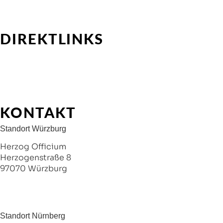
Outplacement-Beratung
Interimsprojekte für HR Professionals
Interimsprojekte für Kundenunternehmen
DIREKTLINKS
Über Uns
Talent-Pool
Stellenmarkt
Kontakt
FAQ
KONTAKT
Standort Würzburg
Herzog Officium
Herzogenstraße 8
97070 Würzburg
+49 176 22698335
info@albers-advisory.com
Standort Nürnberg