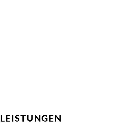
LEISTUNGEN
Direktvermittlung
HR-Consulting