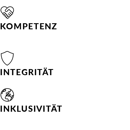
Für langfristigen Erfolg
KOMPETENZ
Von Personaler:innen für
Personaler:innen
INTEGRITÄT
Verlässlichkeit und Diskretion
INKLUSIVITÄT
Ganzheitlichkeit und
Entfaltung