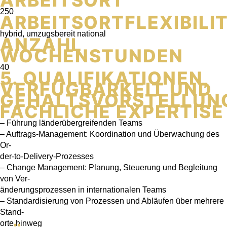
ARBEITSORT
250
ARBEITSORTFLEXIBILI
hybrid, umzugsbereit national
ANZAHL
WOCHENSTUNDEN
40
5. QUALIFIKATIONEN,
VERFÜGBARKEIT UND
GEHALTSVORSTELLUN
FACHLICHE EXPERTISE
– Führung länderübergreifenden Teams
– Auftrags-Management: Koordination und Überwachung des
Or-
der-to-Delivery-Prozesses
– Change Management: Planung, Steuerung und Begleitung
von Ver-
änderungsprozessen in internationalen Teams
– Standardisierung von Prozessen und Abläufen über mehrere
Stand-
orte hinweg