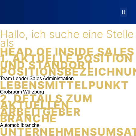
Hallo, ich suche eine Stelle
als
HEAD OF INSIDE SALES
1. AKTUELLE POSITION
UND STANDORT
POSITIONSBEZEICHNU
Team Leader Sales Administration
LEBENSMITTELPUNKT
Großraum Würzburg
2. DETAILS ZUM
AKTUELLEN
ARBEITGEBER
BRANCHE
Automobilbranche
UNTERNEHMENSUMSA