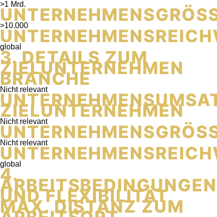
>1 Mrd.
UNTERNEHMENSGRÖSS
>10.000
UNTERNEHMENSREICH
global
3. DETAILS ZUM
ZIELUNTERNEHMEN
BRANCHE
Nicht relevant
UNTERNEHMENSUMSA
ZIELUNTERNEHMEN
Nicht relevant
UNTERNEHMENSGRÖSS
Nicht relevant
UNTERNEHMENSREICH
global
4.
ARBEITSBEDINGUNGEN
UND FLEXIBILITÄT
MAX. DISTANZ ZUM