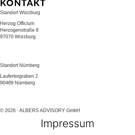
KONTAKT
Standort Würzburg
Herzog Officium
Herzogenstraße 8
97070 Würzburg
+49 176 22698335
info@albers-advisory.com
Standort Nürnberg
Laufertorgraben 2
90489 Nürnberg
+49 176 22698335
info@albers-advisory.com
© 2026 · ALBERS ADVISORY GmbH
Impressum