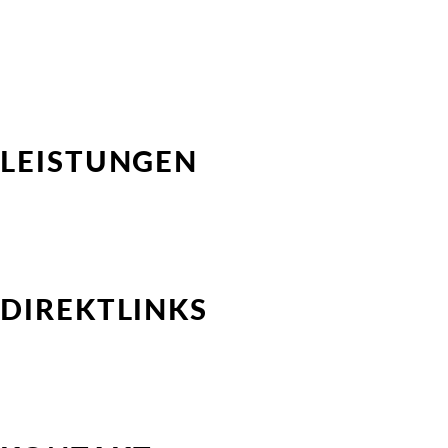
LEISTUNGEN
Direktvermittlung
HR-Consulting
Outplacement-Beratung
Interimsprojekte für HR Professionals
Interimsprojekte für Kundenunternehmen
DIREKTLINKS
Über Uns
Talent-Pool
Stellenmarkt
Kontakt
FAQ