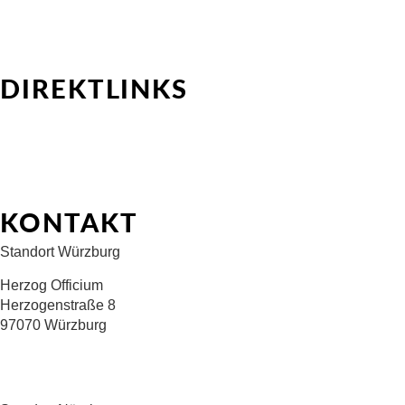
HR-Consulting
Outplacement-Beratung
Interimsprojekte für HR Professionals
Interimsprojekte für Kundenunternehmen
DIREKTLINKS
Über Uns
Talent-Pool
Stellenmarkt
Kontakt
FAQ
KONTAKT
Standort Würzburg
Herzog Officium
Herzogenstraße 8
97070 Würzburg
+49 176 22698335
info@albers-advisory.com