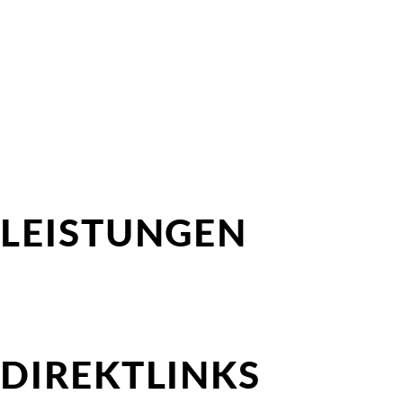
LEISTUNGEN
Direktvermittlung
HR-Consulting
Outplacement-Beratung
Interimsprojekte für HR Professionals
Interimsprojekte für Kundenunternehmen
DIREKTLINKS