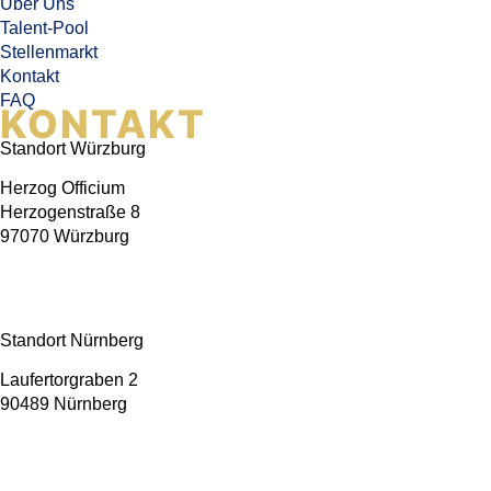
Über Uns
Talent-Pool
Stellenmarkt
Kontakt
FAQ
KONTAKT
Standort Würzburg
Herzog Officium
Herzogenstraße 8
97070 Würzburg
+49 176 22698335
info@albers-advisory.com
Standort Nürnberg
Laufertorgraben 2
90489 Nürnberg
+49 176 22698335
info@albers-advisory.com