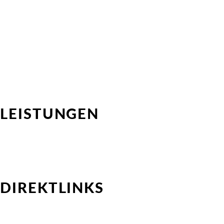
LEISTUNGEN
Direktvermittlung
HR-Consulting
Outplacement-Beratung
Interimsprojekte für HR Professionals
Interimsprojekte für Kundenunternehmen
DIREKTLINKS
Über Uns
Talent-Pool