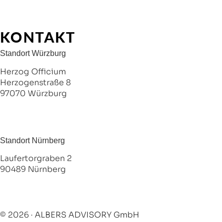
Stellenmarkt
Kontakt
FAQ
KONTAKT
Standort Würzburg
Herzog Officium
Herzogenstraße 8
97070 Würzburg
+49 176 22698335
info@albers-advisory.com
Standort Nürnberg
Laufertorgraben 2
90489 Nürnberg
+49 176 22698335
info@albers-advisory.com
© 2026 · ALBERS ADVISORY GmbH