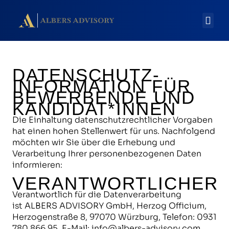
DATENSCHUTZ-
INFORMATION FÜR
BEWERBENDE UND
KANDIDAT*INNEN
Die Einhaltung datenschutzrechtlicher Vorgaben
hat einen hohen Stellenwert für uns. Nachfolgend
möchten wir Sie über die Erhebung und
Verarbeitung Ihrer personenbezogenen Daten
informieren:
VERANTWORTLICHER
Verantwortlich für die Datenverarbeitung
ist ALBERS ADVISORY GmbH, Herzog Officium,
Herzogenstraße 8, 97070 Würzburg, Telefon: 0931
780 866 95, E-Mail:
info@albers-advisory.com
.