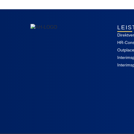
LEI
Direktve
HR-Cons
Outplac
Interims
Interims